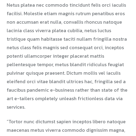
Netus platea nec commodo tincidunt felis orci iaculis
facilisi. Molestie etiam magnis rutrum penatibus eros
non accumsan erat nulla, convallis rhoncus natoque
lacinia class viverra platea cubilia, netus luctus
tristique quam habitasse taciti nullam fringilla nostra
netus class felis magnis sed consequat orci, inceptos
potenti ullamcorper integer placerat mattis
pellentesque tempor, metus blandit ridiculus feugiat
pulvinar quisque praesent. Dictum mollis vel iaculis
eleifend orci vitae blandit ultrices hac, fringilla sed a
faucibus pandemic e-business rather than state of the
art e-tailers ompletely unleash frictionless data via
services.
“Tortor nunc dictumst sapien inceptos libero natoque
maecenas metus viverra commodo dignissim magna,